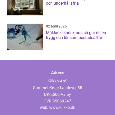
och underhållsfria
02 april 2026
Mäklare i karlskrona så gör du en
trygg och lönsam bostadsaffär
Adress
web:
www.klikko.dk