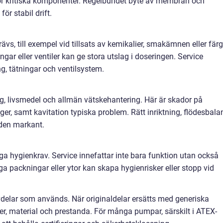
or kritiska komponenter. Regelbundet byte av membran och
för stabil drift.
s, till exempel vid tillsats av kemikalier, smakämnen eller färg
gar eller ventiler kan ge stora utslag i doseringen. Service
ng, tätningar och ventilsystem.
ng, livsmedel och allmän vätskehantering. Här är skador på
ager, samt kavitation typiska problem. Rätt inriktning, flödesbala
gden markant.
ga hygienkrav. Service innefattar inte bara funktion utan också
ga packningar eller ytor kan skapa hygienrisker eller stopp vid
ervdelar som används. När originaldelar ersätts med generiska
r, material och prestanda. För många pumpar, särskilt i ATEX-