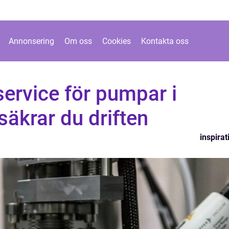
Annonsering
Om oss
Cookies
Kontakta oss
ervice för pumpar i
säkrar du driften
inspirat