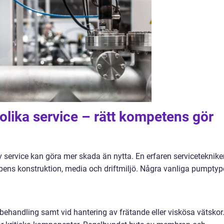
olika service – rätt kompetens gör
av service kan göra mer skada än nytta. En erfaren serviceteknike
pens konstruktion, media och driftmiljö. Några vanliga pumptype
ytbehandling samt vid hantering av frätande eller viskösa vätskor