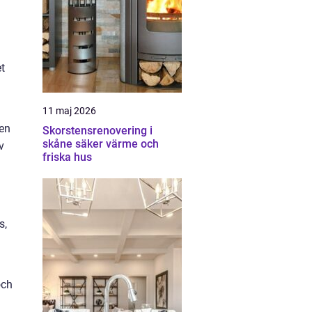
t
11 maj 2026
den
Skorstensrenovering i
skåne säker värme och
v
friska hus
s,
och