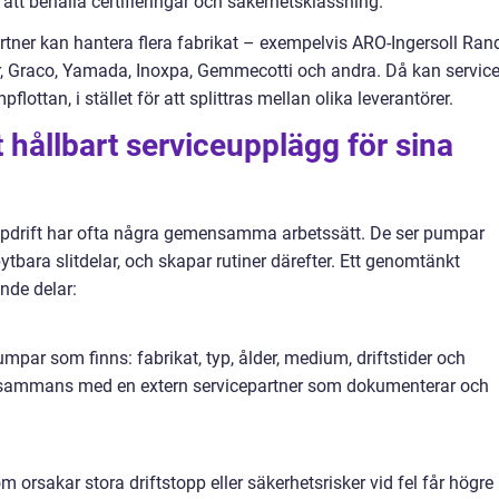
 att behålla certifieringar och säkerhetsklassning.
ner kan hantera flera fabrikat – exempelvis ARO-Ingersoll Rand
r, Graco, Yamada, Inoxpa, Gemmecotti och andra. Då kan servic
ottan, i stället för att splittras mellan olika leverantörer.
 hållbart serviceupplägg för sina
pdrift har ofta några gemensamma arbetssätt. De ser pumpar
bytbara slitdelar, och skapar rutiner därefter. Ett genomtänkt
nde delar:
par som finns: fabrikat, typ, ålder, medium, driftstider och
illsammans med en extern servicepartner som dokumenterar och
om orsakar stora driftstopp eller säkerhetsrisker vid fel får högre