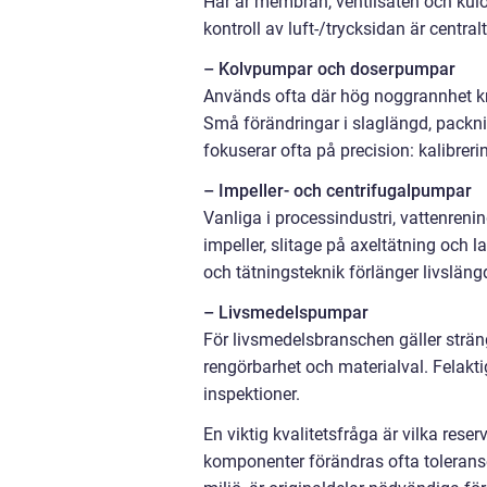
Här är membran, ventilsäten och kul
kontroll av luft-/trycksidan är centralt 
– Kolvpumpar och doserpumpar
Används ofta där hög noggrannhet kräv
Små förändringar i slaglängd, packnin
fokuserar ofta på precision: kalibreri
– Impeller- och centrifugalpumpar
Vanliga i processindustri, vattenreni
impeller, slitage på axeltätning och l
och tätningsteknik förlänger livslän
– Livsmedelspumpar
För livsmedelsbranschen gäller strän
rengörbarhet och materialval. Felakti
inspektioner.
En viktig kvalitetsfråga är vilka res
komponenter förändras ofta toleranse