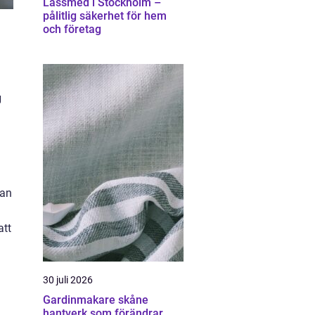
Låssmed i Stockholm –
pålitlig säkerhet för hem
och företag
g
ran
att
30 juli 2026
Gardinmakare skåne
hantverk som förändrar