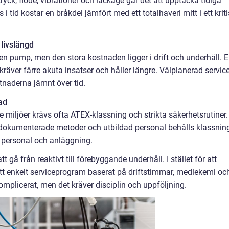
ck, flöde, vibrationer och läckage går det att upptäcka tidiga
i tid kostar en bråkdel jämfört med ett totalhaveri mitt i ett kriti
livslängd
n pump, men den stora kostnaden ligger i drift och underhåll. 
kräver färre akuta insatser och håller längre. Välplanerad servic
tnaderna jämnt över tid.
ad
 miljöer krävs ofta ATEX-klassning och strikta säkerhetsrutiner.
, dokumenterade metoder och utbildad personal behålls klassnin
 personal och anläggning.
gå från reaktivt till förebyggande underhåll. I stället för att
ett enkelt serviceprogram baserat på driftstimmar, mediekemi oc
mplicerat, men det kräver disciplin och uppföljning.