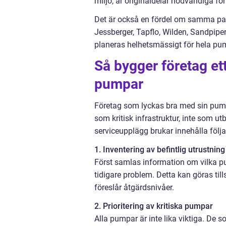
miljö, är originaldelar nödvändiga för
Det är också en fördel om samma part
Jessberger, Tapflo, Wilden, Sandpipe
planeras helhetsmässigt för hela pumpfl
Så bygger företag ett
pumpar
Företag som lyckas bra med sin pum
som kritisk infrastruktur, inte som ut
serviceupplägg brukar innehålla följa
1. Inventering av befintlig utrustning
Först samlas information om vilka pum
tidigare problem. Detta kan göras t
föreslår åtgärdsnivåer.
2. Prioritering av kritiska pumpar
Alla pumpar är inte lika viktiga. De s