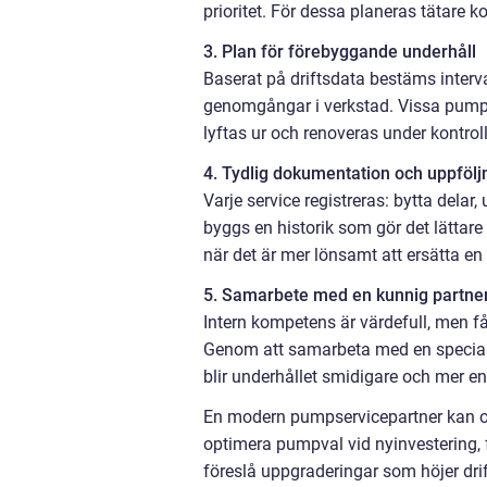
prioritet. För dessa planeras tätare 
3. Plan för förebyggande underhåll
Baserat på driftsdata bestäms interva
genomgångar i verkstad. Vissa pumpa
lyftas ur och renoveras under kontrol
4. Tydlig dokumentation och uppfölj
Varje service registreras: bytta del
byggs en historik som gör det lättare 
när det är mer lönsamt att ersätta e
5. Samarbete med en kunnig partne
Intern kompetens är värdefull, men få 
Genom att samarbeta med en speciali
blir underhållet smidigare och mer enh
En modern pumpservicepartner kan oft
optimera pumpval vid nyinvestering, f
föreslå uppgraderingar som höjer dri