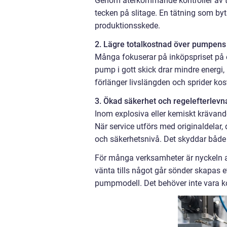
Genom återkommande kontroller av try
tecken på slitage. En tätning som byts 
produktionsskede.
2. Lägre totalkostnad över pumpens 
Många fokuserar på inköpspriset på e
pump i gott skick drar mindre energi, 
förlänger livslängden och sprider kos
3. Ökad säkerhet och regelefterlevn
Inom explosiva eller kemiskt krävande
När service utförs med originaldelar
och säkerhetsnivå. Det skyddar både
För många verksamheter är nyckeln att 
vänta tills något går sönder skapas 
pumpmodell. Det behöver inte vara ko