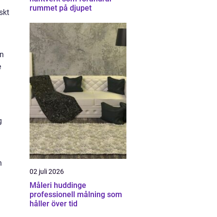
rummet på djupet
skt
En
e
g
h
02 juli 2026
Måleri huddinge
professionell målning som
håller över tid