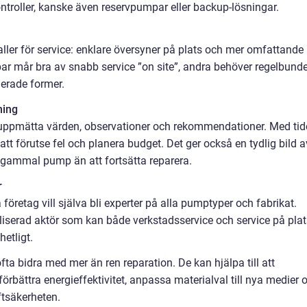
kontroller, kanske även reservpumpar eller backup-lösningar.
ller för service: enklare översyner på plats och mer omfattande
r mår bra av snabb service ”on site”, andra behöver regelbunde
lerade former.
ning
ar, uppmätta värden, observationer och rekommendationer. Med ti
att förutse fel och planera budget. Det ger också en tydlig bild a
n gammal pump än att fortsätta reparera.
r
företag vill själva bli experter på alla pumptyper och fabrikat.
serad aktör som kan både verkstadsservice och service på plat
etligt.
a bidra med mer än ren reparation. De kan hjälpa till att
örbättra energieffektivitet, anpassa materialval till nya medier 
ftsäkerheten.