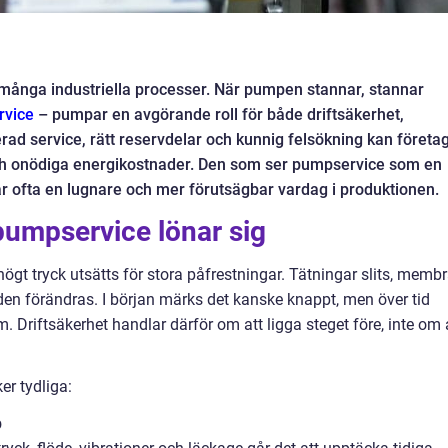
 många industriella processer. När pumpen stannar, stannar
rvice
– pumpar en avgörande roll för både driftsäkerhet,
d service, rätt reservdelar och kunnig felsökning kan företa
 och onödiga energikostnader. Den som ser pumpservice som en
 får ofta en lugnare och mer förutsägbar vardag i produktionen.
pumpservice lönar sig
gt tryck utsätts för stora påfrestningar. Tätningar slits, memb
löden förändras. I början märks det kanske knappt, men över tid
em. Driftsäkerhet handlar därför om att ligga steget före, inte om 
r tydliga:
p