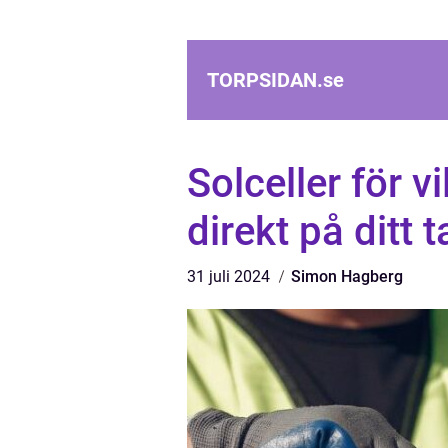
TORPSIDAN.
se
Solceller för v
direkt på ditt t
31 juli 2024
Simon Hagberg