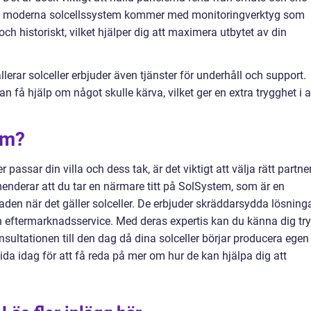
sta moderna solcellssystem kommer med monitoringverktyg som
d och historiskt, vilket hjälper dig att maximera utbytet av din
llerar solceller erbjuder även tjänster för underhåll och support.
n få hjälp om något skulle kärva, vilket ger en extra trygghet i a
em?
r passar din villa och dess tak, är det viktigt att välja rätt partne
menderar att du tar en närmare titt på SolSystem, som är en
en när det gäller solceller. De erbjuder skräddarsydda lösninga
en eftermarknadsservice. Med deras expertis kan du känna dig tr
ultationen till den dag då dina solceller börjar producera egen 
da idag för att få reda på mer om hur de kan hjälpa dig att