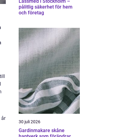
Låssmed i Stockholm –
pålitlig säkerhet för hem
och företag
h
n
ill
l
n
 år
30 juli 2026
Gardinmakare skåne
hantverk som förändrar