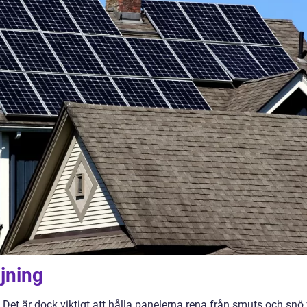
jning
. Det är dock viktigt att hålla panelerna rena från smuts och snö 