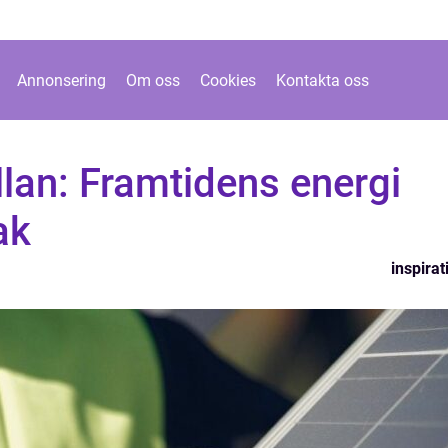
Annonsering
Om oss
Cookies
Kontakta oss
illan: Framtidens energi
ak
inspirat