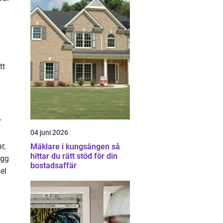
tt
r
04 juni 2026
r,
Mäklare i kungsängen så
hittar du rätt stöd för din
ygg
bostadsaffär
el