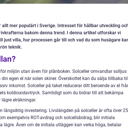
lir allt mer populärt i Sverige. Intresset för hållbar utveckling oc
ivkrafterna bakom denna trend. I denna artikel utforskar vi
ill just villa, hur processen går till och vad du som husägare ka
rön teknik.
llan?
a för miljön utan även för plånboken. Solceller omvandlar solljus t
 din egen el när solen skiner. Överskottet kan du sälja tillbaka til
siv inkomst. Solceller på taket reducerar ditt beroende av el frå
ets koldioxidavtryck. Samtidigt som du bidrar till att bekämpa
 lägre elräkningar.
n långsiktig investering. Livslängden på solceller är ofta över 25
om exempelvis ROT-avdrag och solcellsbidrag, blir initiala
na lägre. Även om de initiala utläggen kan verka höga, betalar