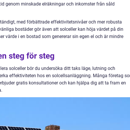
r tid genom minskade elräkningar och inkomster från såld
tändigt, med förbättrade effektivitetsnivåer och mer robusta
vänliga bostäder gör även att solceller kan höja värdet på din
ser värde i en bostad som genererar sin egen el och är mindre
en steg för steg
era solceller bör du undersöka ditt taks läge, lutning och
rka effektiviteten hos en solcellsanläggning. Många företag s
erbjuder gratis konsultationer och kan hjälpa dig att ta fram en
a.