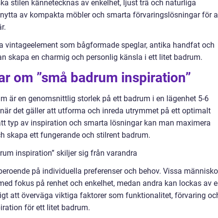
ka stilen kännetecknas av enkelhet, ljust trä och naturliga
nytta av kompakta möbler och smarta förvaringslösningar för a
r.
a vintageelement som bågformade speglar, antika handfat och
 skapa en charmig och personlig känsla i ett litet badrum.
gar om ”små badrum inspiration”
 är en genomsnittlig storlek på ett badrum i en lägenhet 5-6
när det gäller att utforma och inreda utrymmet på ett optimalt
 rätt typ av inspiration och smarta lösningar kan man maximera
ch skapa ett fungerande och stilrent badrum.
m inspiration” skiljer sig från varandra
beroende på individuella preferenser och behov. Vissa människo
 med fokus på renhet och enkelhet, medan andra kan lockas av 
tigt att överväga viktiga faktorer som funktionalitet, förvaring oc
iration för ett litet badrum.