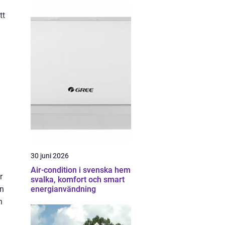
tt
30 juni 2026
Air-condition i svenska hem
r
svalka, komfort och smart
energianvändning
en
h