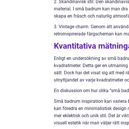
2. Skandinavisk stil: Den skandinavis
material. I små badrum kan man dra 
skapa en fräsch och naturlig atmosfä
3. Vintage charm: Genom att använd
retroinspirerade färgscheman kan man
Kvantitativa mätnin
Enligt en undersökning av små badrum
kvadratmeter. Detta ger en utmaning 
sätt. Dock har det visat sig att med
utnyttjandet av varje kvadratmeter o
En diskussion om hur olika ”små badru
Små badrum inspiration kan variera 
kan föredra en minimalistisk design
mer eklektisk och unik stil. Det är vik
visuell estetik när man väljer rätt insp