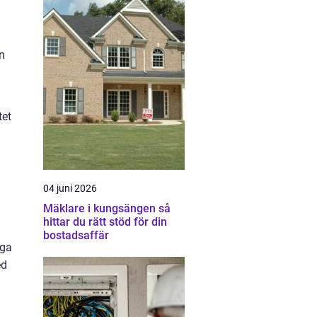
en
tet
04 juni 2026
Mäklare i kungsängen så
hittar du rätt stöd för din
bostadsaffär
iga
ed