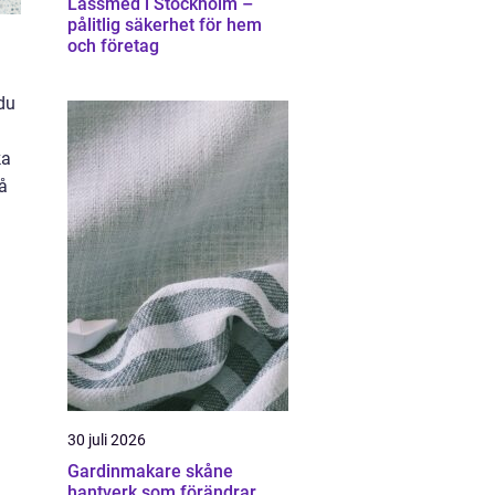
Låssmed i Stockholm –
pålitlig säkerhet för hem
och företag
du
ka
å
30 juli 2026
Gardinmakare skåne
hantverk som förändrar