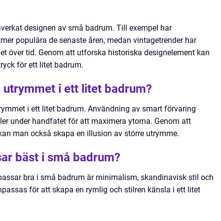
 påverkat designen av små badrum. Till exempel har
lltmer populära de senaste åren, medan vintagetrender har
het över tid. Genom att utforska historiska designelement kan
ryck för ett litet badrum.
utrymmet i ett litet badrum?
utrymmet i ett litet badrum. Användning av smart förvaring
ler under handfatet för att maximera ytorna. Genom att
kan man också skapa en illusion av större utrymme.
ssar bäst i små badrum?
passar bra i små badrum är minimalism, skandinavisk stil och
assas för att skapa en rymlig och stilren känsla i ett litet