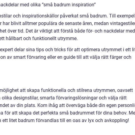
nackdelar med olika ”små badrum inspiration”
nstilar och inspirationskällor påverkat små badrum. Till exempel
er har blivit alltmer populära de senaste åren, medan vintagestil
et över tid. Det är viktigt att förstå både för- och nackdelar med
 ett hållbart och funktionellt utrymme.
xpert delar sina tips och tricks för att optimera utrymmet i ett li
av smart förvaring eller en guide till att välja rätt färger och
öjlighet att skapa funktionella och stilrena utrymmen, oavsett
lika designstilar, smarta förvaringslösningar och välja rätt
ndet av din plats. Kom ihåg att överväga både din egen personl
a för att skapa det perfekta små badrummet för dina behov. M
 ett litet badrum förvandlas till en oas av lyx och avkoppling!