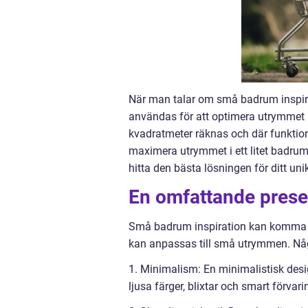
När man talar om små badrum inspirati
användas för att optimera utrymmet i 
kvadratmeter räknas och där funktional
maximera utrymmet i ett litet badrum, 
hitta den bästa lösningen för ditt un
En omfattande prese
Små badrum inspiration kan komma i 
kan anpassas till små utrymmen. Någ
1. Minimalism: En minimalistisk desi
ljusa färger, blixtar och smart förvar