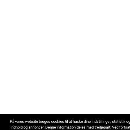
På vores website bruges cookies til at huske dine indstillinger, statistik o
indhold og annoncer. Denne information deles med tredjepart. Ved fortsa