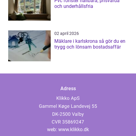
Pvc fönster hållbara, prisvärda
och underhållsfria
02 april 2026
Mäklare i karlskrona så gör du en
trygg och lönsam bostadsaffär
Adress
web:
www.klikko.dk