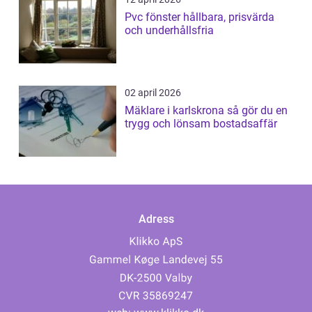
Pvc fönster hållbara, prisvärda
och underhållsfria
02 april 2026
Mäklare i karlskrona så gör du en
trygg och lönsam bostadsaffär
Adress