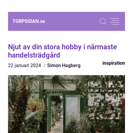
TORPSIDAN.
se
Njut av din stora hobby i närmaste
handelsträdgård
inspiration
22 januari 2024
Simon Hagberg