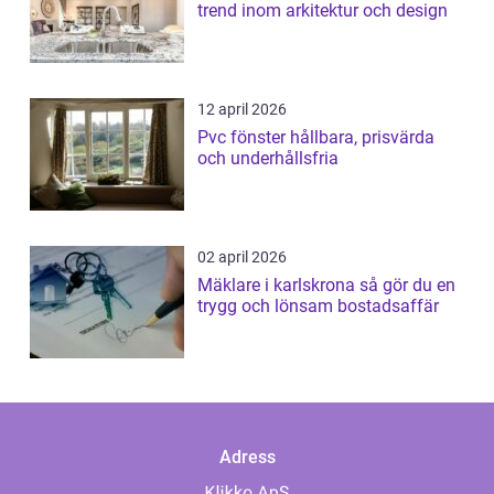
trend inom arkitektur och design
12 april 2026
Pvc fönster hållbara, prisvärda
och underhållsfria
02 april 2026
Mäklare i karlskrona så gör du en
trygg och lönsam bostadsaffär
Adress