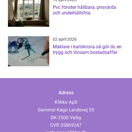
Pvc fönster hållbara, prisvärda
och underhållsfria
02 april 2026
Mäklare i karlskrona så gör du en
trygg och lönsam bostadsaffär
Adress