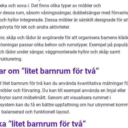
 leka och sova i. Det finns olika typer av möbler och
ör dessa rum, såsom våningssängar, dubbelsängar med förvarin
och hyllor integrerade. Dessa möbler är särskilt designade för at
yta för lek och andra aktiviteter.
or, skåp och lådor är avgörande för att organisera barnens kläde
slösningar passar olika behov och rumstyper. Exempel på populä
och lådor under sängar, väggmonterade hyllor och skåp samt
rukturering.
r om ”litet barnrum för två”
tt litet barnrum för två kan du använda kvantitativa mätningar f
bler och förvaring. Du kan till exempel använda en linjal eller
olvytor samt möbelmått. Genom att visualisera rummet i
ngssystem kan du få en bättre uppfattning om hur utrymmet kom
 balanserad och funktionell layout.
ka ”litet barnrum för två”