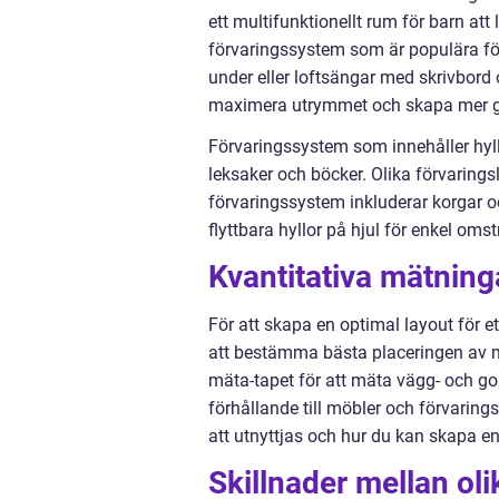
ett multifunktionellt rum för barn att
förvaringssystem som är populära f
under eller loftsängar med skrivbord 
maximera utrymmet och skapa mer golv
Förvaringssystem som innehåller hyll
leksaker och böcker. Olika förvaring
förvaringssystem inkluderar korgar 
flyttbara hyllor på hjul för enkel omst
Kvantitativa mätninga
För att skapa en optimal layout för e
att bestämma bästa placeringen av mö
mäta-tapet för att mäta vägg- och g
förhållande till möbler och förvari
att utnyttjas och hur du kan skapa en
Skillnader mellan oli