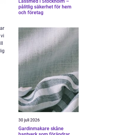
Låssmed i Stockholm –
pålitlig säkerhet för hem
och företag
gar
vi
ll
dig
30 juli 2026
Gardinmakare skåne
hantverk som förändrar