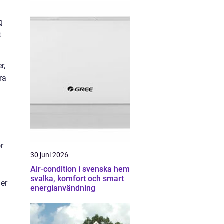
g
t
r,
ra
ör
30 juni 2026
Air-condition i svenska hem
svalka, komfort och smart
mer
energianvändning