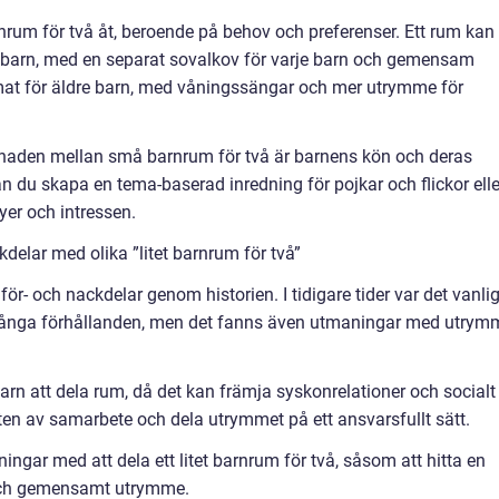
arnrum för två åt, beroende på behov och preferenser. Ett rum kan
 barn, med en separat sovalkov för varje barn och gemensam
ormat för äldre barn, med våningssängar och mer utrymme för
lnaden mellan små barnrum för två är barnens kön och deras
kan du skapa en tema-baserad inredning för pojkar och flickor elle
er och intressen.
delar med olika ”litet barnrum för två”
ör- och nackdelar genom historien. I tidigare tider var det vanlig
trånga förhållanden, men det fanns även utmaningar med utrym
arn att dela rum, då det kan främja syskonrelationer och socialt
en av samarbete och dela utrymmet på ett ansvarsfullt sätt.
ingar med att dela ett litet barnrum för två, såsom att hitta en
t och gemensamt utrymme.