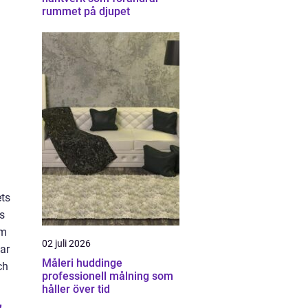
rummet på djupet
ets
s
om
02 juli 2026
ar
Måleri huddinge
ch
professionell målning som
håller över tid