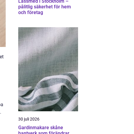
Låssmed i Stockholm –
pålitlig säkerhet för hem
och företag
et
pa
.
30 juli 2026
Gardinmakare skåne
hantverk som förändrar