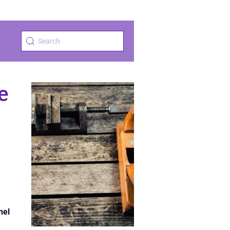
e
nel