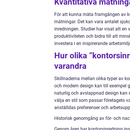
Kvantitativa mätning
För att kunna mäta framgången av ko
mätningar. Det kan vara antalet sjukd
inredningen. Studier har visat att e
produktiviteten och bidra till att mi
investera i en inspirerande arbetsmilj
Hur olika ”kontorsinr
varandra
Skillnaderna mellan olika typer av k
och modern design kan till exempel g
naturlig och avslappnad design kan s
välja en stil som passar företagets 
anställdas preferenser och arbetsuppg
Historisk genomgång av för- och nack
Genom åren har kontorsinredning insp