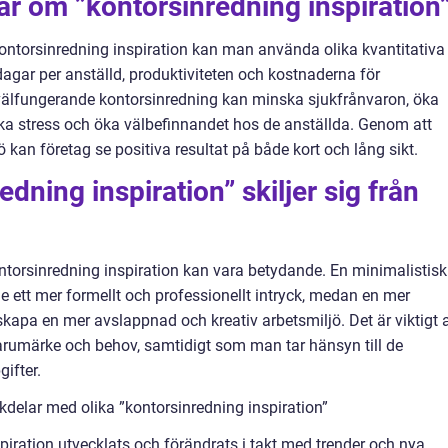
ar om ”kontorsinredning inspiration
ntorsinredning inspiration kan man använda olika kvantitativa
agar per anställd, produktiviteten och kostnaderna för
n välfungerande kontorsinredning kan minska sjukfrånvaron, öka
nska stress och öka välbefinnandet hos de anställda. Genom att
ö kan företag se positiva resultat på både kort och lång sikt.
edning inspiration” skiljer sig från
ontorsinredning inspiration kan vara betydande. En minimalistisk
e ett mer formellt och professionellt intryck, medan en mer
kapa en mer avslappnad och kreativ arbetsmiljö. Det är viktigt a
varumärke och behov, samtidigt som man tar hänsyn till de
ifter.
delar med olika ”kontorsinredning inspiration”
iration utvecklats och förändrats i takt med trender och nya