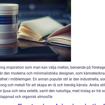
dning inspiration som man kan välja mellan, beroende på företag
l är den moderna och minimalistiska designen, som känneteckna
kelhet i möbleringen. En annan populär stil är den industriella, s
ng och metall för att skapa en rå och trendig känsla. Andra stil
 ljusa och rena estetik, samt den naturliga, med inslag av trä o
vslappnad och organisk atmosfär.