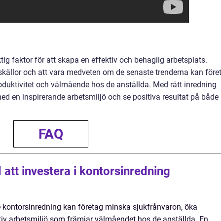
tig faktor för att skapa en effektiv och behaglig arbetsplats.
skällor och att vara medveten om de senaste trenderna kan före
duktivitet och välmående hos de anställda. Med rätt inredning
ed en inspirerande arbetsmiljö och se positiva resultat på både
FAQ
att investera i kontorsinredning
e kontorsinredning kan företag minska sjukfrånvaron, öka
tiv arbetsmiljö som främjar välmåendet hos de anställda. En