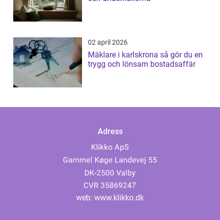
02 april 2026
Mäklare i karlskrona så gör du en
trygg och lönsam bostadsaffär
Adress
web:
www.klikko.dk