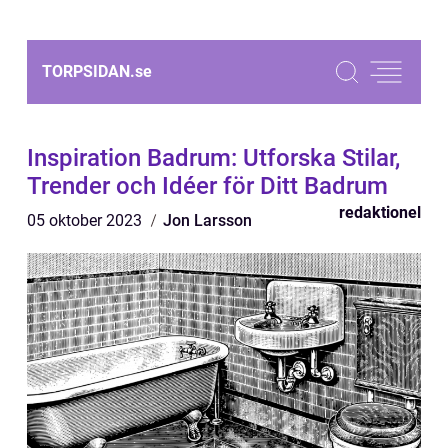
TORPSIDAN.
se
Inspiration Badrum: Utforska Stilar,
Trender och Idéer för Ditt Badrum
redaktionel
05 oktober 2023
Jon Larsson