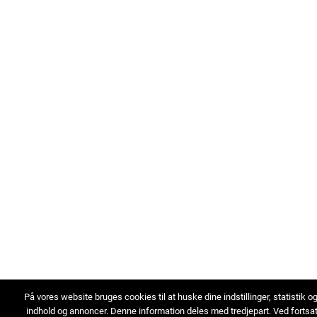
På vores website bruges cookies til at huske dine indstillinger, statistik o
indhold og annoncer. Denne information deles med tredjepart. Ved fortsa