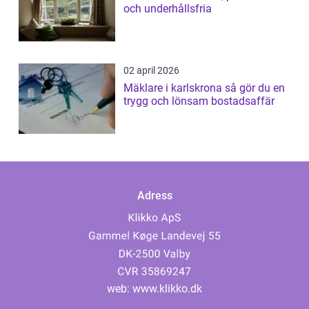
och underhållsfria
02 april 2026
Mäklare i karlskrona så gör du en
trygg och lönsam bostadsaffär
Adress
web:
www.klikko.dk