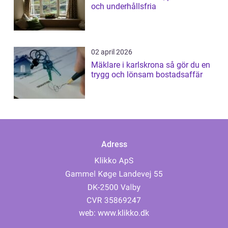
och underhållsfria
02 april 2026
Mäklare i karlskrona så gör du en
trygg och lönsam bostadsaffär
Adress
web:
www.klikko.dk