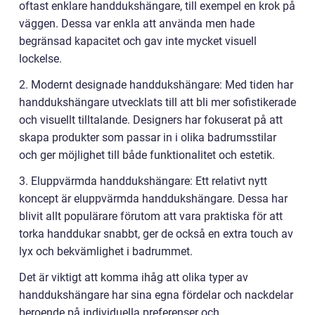
oftast enklare handdukshängare, till exempel en krok på
väggen. Dessa var enkla att använda men hade
begränsad kapacitet och gav inte mycket visuell
lockelse.
2. Modernt designade handdukshängare: Med tiden har
handdukshängare utvecklats till att bli mer sofistikerade
och visuellt tilltalande. Designers har fokuserat på att
skapa produkter som passar in i olika badrumsstilar
och ger möjlighet till både funktionalitet och estetik.
3. Eluppvärmda handdukshängare: Ett relativt nytt
koncept är eluppvärmda handdukshängare. Dessa har
blivit allt populärare förutom att vara praktiska för att
torka handdukar snabbt, ger de också en extra touch av
lyx och bekvämlighet i badrummet.
Det är viktigt att komma ihåg att olika typer av
handdukshängare har sina egna fördelar och nackdelar
beroende på individuella preferenser och