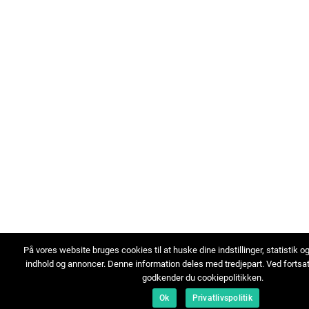
På vores website bruges cookies til at huske dine indstillinger, statistik o
indhold og annoncer. Denne information deles med tredjepart. Ved fortsa
godkender du cookiepolitikken.
Ok
Privatlivspolitik