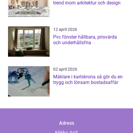
trend inom arkitektur och design
12 april 2026
Pvc fönster hållbara, prisvärda
och underhållsfria
02 april 2026
Mäklare i karlskrona så gör du en
trygg och lönsam bostadsaffär
Adress