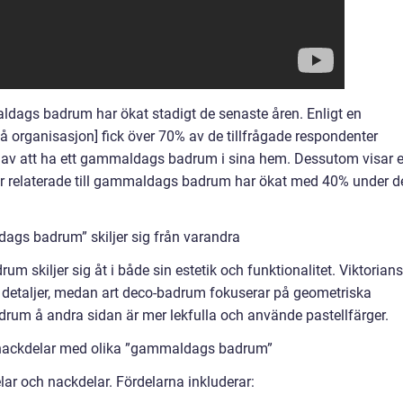
maldags badrum har ökat stadigt de senaste åren. Enligt en
organisasjon] fick över 70% av de tillfrågade respondenter
e av att ha ett gammaldags badrum i sina hem. Dessutom visar e
gar relaterade till gammaldags badrum har ökat med 40% under d
ags badrum” skiljer sig från varandra
 skiljer sig åt i både sin estetik och funktionalitet. Viktorian
detaljer, medan art deco-badrum fokuserar på geometriska
drum å andra sidan är mer lekfulla och använde pastellfärger.
 nackdelar med olika ”gammaldags badrum”
 och nackdelar. Fördelarna inkluderar: