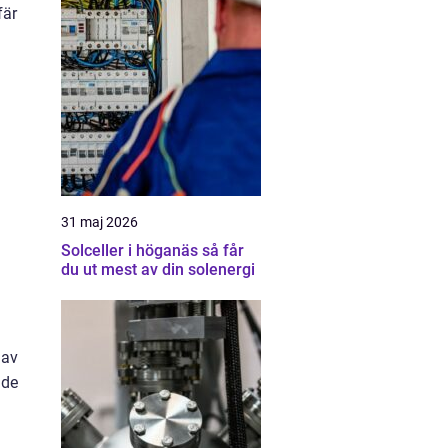
fär
31 maj 2026
Solceller i höganäs så får
du ut mest av din solenergi
 av
nde