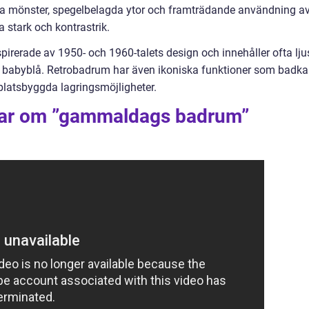
 mönster, spegelbelagda ytor och framträdande användning a
 stark och kontrastrik.
irerade av 1950- och 1960-talets design och innehåller ofta lju
h babyblå. Retrobadrum har även ikoniska funktioner som badka
 platsbyggda lagringsmöjligheter.
ngar om ”gammaldags badrum”