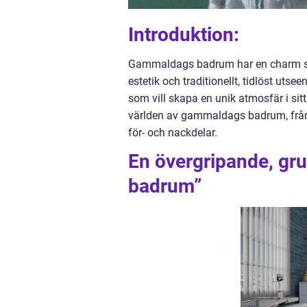
Introduktion:
Gammaldags badrum har en charm so
estetik och traditionellt, tidlöst uts
som vill skapa en unik atmosfär i sit
världen av gammaldags badrum, från d
för- och nackdelar.
En övergripande, gr
badrum”