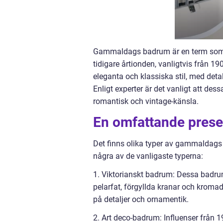
Gammaldags badrum är en term som a
tidigare årtionden, vanligtvis från 1
eleganta och klassiska stil, med deta
Enligt experter är det vanligt att de
romantisk och vintage-känsla.
En omfattande pres
Det finns olika typer av gammaldags 
några av de vanligaste typerna:
1. Viktorianskt badrum: Dessa badrum
pelarfat, förgyllda kranar och kroma
på detaljer och ornamentik.
2. Art deco-badrum: Influenser från 