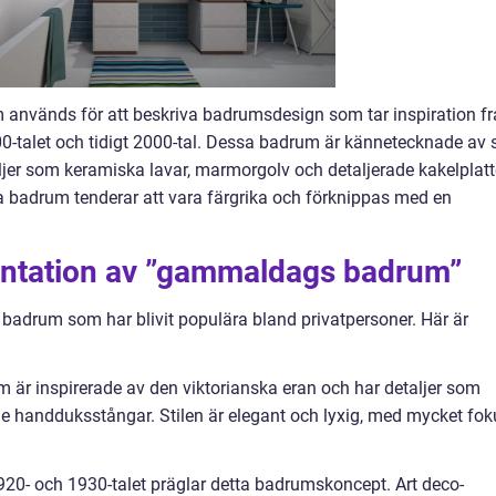
nvänds för att beskriva badrumsdesign som tar inspiration fr
900-talet och tidigt 2000-tal. Dessa badrum är kännetecknade av 
ljer som keramiska lavar, marmorgolv och detaljerade kakelplatt
ssa badrum tenderar att vara färgrika och förknippas med en
entation av ”gammaldags badrum”
badrum som har blivit populära bland privatpersoner. Här är
 är inspirerade av den viktorianska eran och har detaljer som
de handduksstångar. Stilen är elegant och lyxig, med mycket fok
1920- och 1930-talet präglar detta badrumskoncept. Art deco-