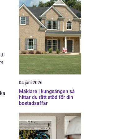
tt
et
04 juni 2026
Mäklare i kungsängen så
ska
hittar du rätt stöd för din
bostadsaffär