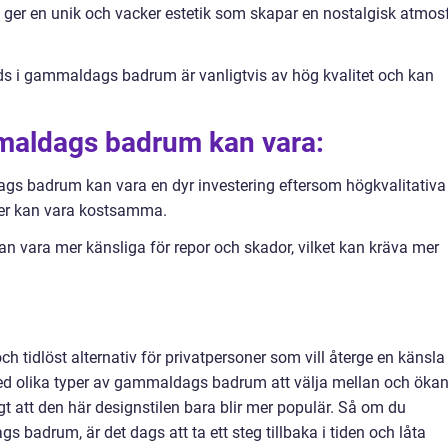
ger en unik och vacker estetik som skapar en nostalgisk atmos
ds i gammaldags badrum är vanligtvis av hög kvalitet och kan
aldags badrum kan vara:
ags badrum kan vara en dyr investering eftersom högkvalitativa
jer kan vara kostsamma.
 vara mer känsliga för repor och skador, vilket kan kräva mer
 tidlöst alternativ för privatpersoner som vill återge en känsla
 Med olika typer av gammaldags badrum att välja mellan och öka
igt att den här designstilen bara blir mer populär. Så om du
badrum, är det dags att ta ett steg tillbaka i tiden och låta