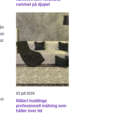
rummet på djupet
ån
sin
or.
02 juli 2026
us
Måleri huddinge
professionell målning som
håller över tid