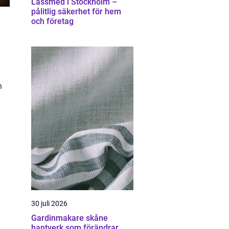
Låssmed i Stockholm –
pålitlig säkerhet för hem
och företag
a
h
30 juli 2026
Gardinmakare skåne
hantverk som förändrar