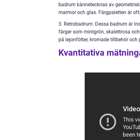
badrum kännetecknas av geometriska
marmor och glas. Färgpaletten är ofta
3. Retrobadrum: Dessa badrum är insp
färger som mintgrön, skalettrosa oc
på lejonfötter, kromade tillbehör och
Kvantitativa mätni