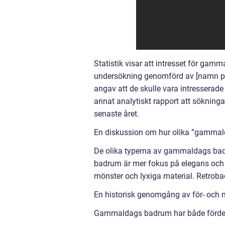
Statistik visar att intresset för gam
undersökning genomförd av [namn på 
angav att de skulle vara intresserad
annat analytiskt rapport att söknin
senaste året.
En diskussion om hur olika ”gammald
De olika typerna av gammaldags badrum
badrum är mer fokus på elegans och 
mönster och lyxiga material. Retroba
En historisk genomgång av för- och
Gammaldags badrum har både fördelar