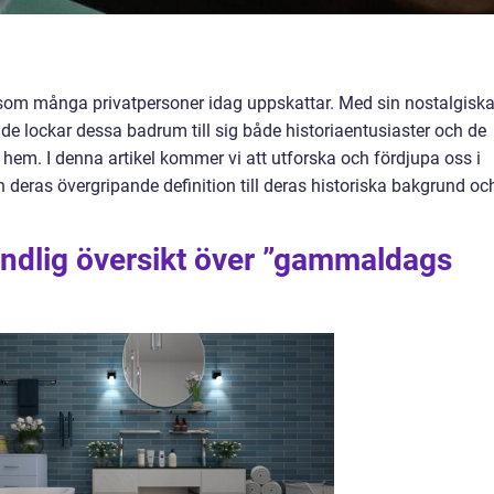
m många privatpersoner idag uppskattar. Med sin nostalgisk
eende lockar dessa badrum till sig både historiaentusiaster och de
t hem. I denna artikel kommer vi att utforska och fördjupa oss i
eras övergripande definition till deras historiska bakgrund oc
undlig översikt över ”gammaldags