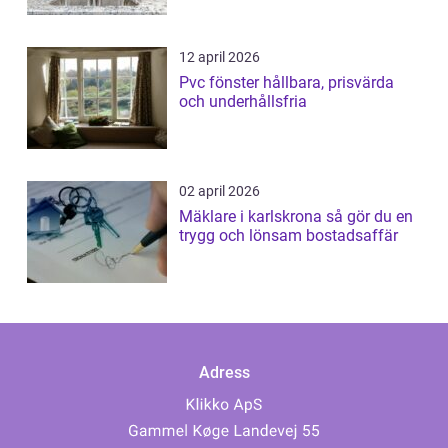
12 april 2026
Pvc fönster hållbara, prisvärda
och underhållsfria
02 april 2026
Mäklare i karlskrona så gör du en
trygg och lönsam bostadsaffär
Adress