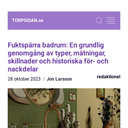
TORPSIDAN.
se
Fuktspärra badrum: En grundlig
genomgång av typer, mätningar,
skillnader och historiska för- och
nackdelar
redaktionel
28 oktober 2023
Jon Larsson