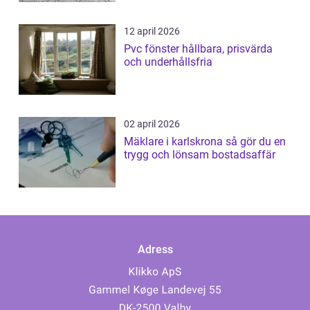
12 april 2026
Pvc fönster hållbara, prisvärda
och underhållsfria
02 april 2026
Mäklare i karlskrona så gör du en
trygg och lönsam bostadsaffär
Adress