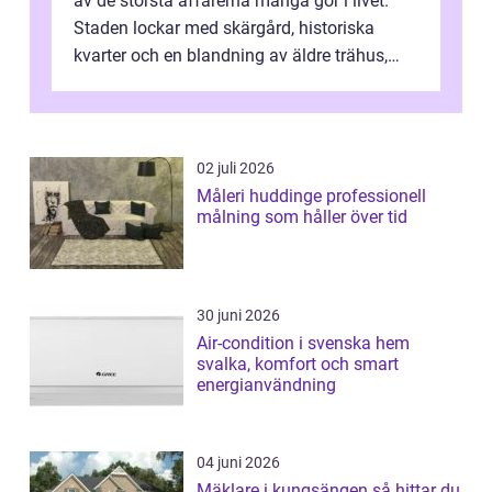
av de största affärerna många gör i livet.
Staden lockar med skärgård, historiska
kvarter och en blandning av äldre trähus,
moderna lägenheter och barnvä...
02 juli 2026
Måleri huddinge professionell
målning som håller över tid
30 juni 2026
Air-condition i svenska hem
svalka, komfort och smart
energianvändning
04 juni 2026
Mäklare i kungsängen så hittar du