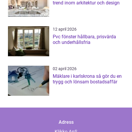
trend inom arkitektur och design
12 april 2026
Pvc fönster hållbara, prisvärda
och underhållsfria
02 april 2026
Mäklare i karlskrona så gör du en
trygg och lönsam bostadsaffär
Adress