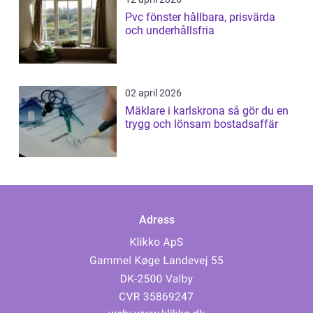
Pvc fönster hållbara, prisvärda
och underhållsfria
02 april 2026
Mäklare i karlskrona så gör du en
trygg och lönsam bostadsaffär
Adress