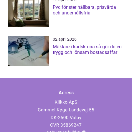
Pvc fönster hållbara, prisvärda
och underhållsfria
02 april 2026
Mäklare i karlskrona så gör du en
trygg och lönsam bostadsaffär
Adress