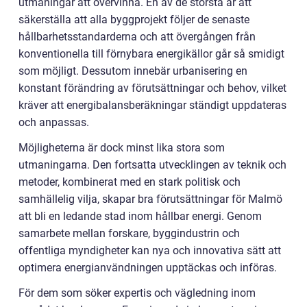
utmaningar att övervinna. En av de största är att
säkerställa att alla byggprojekt följer de senaste
hållbarhetsstandarderna och att övergången från
konventionella till förnybara energikällor går så smidigt
som möjligt. Dessutom innebär urbanisering en
konstant förändring av förutsättningar och behov, vilket
kräver att energibalansberäkningar ständigt uppdateras
och anpassas.
Möjligheterna är dock minst lika stora som
utmaningarna. Den fortsatta utvecklingen av teknik och
metoder, kombinerat med en stark politisk och
samhällelig vilja, skapar bra förutsättningar för Malmö
att bli en ledande stad inom hållbar energi. Genom
samarbete mellan forskare, byggindustrin och
offentliga myndigheter kan nya och innovativa sätt att
optimera energianvändningen upptäckas och införas.
För dem som söker expertis och vägledning inom