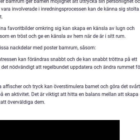
r barnrum ger barnen möjlighet att uttrycka sin personlighet o
t vara involverade i inredningsprocessen kan de känna sig stolta
t.
sina favoritbilder omkring sig kan skapa en känsla av lugn och
som en tröst och ge en känsla av hem när de är i sitt rum.
vissa nackdelar med poster barnrum, såsom:
tressen kan förändras snabbt och de kan snabbt tröttna på ett
ra det nödvändigt att regelbundet uppdatera och ändra rummet fö
 affischer och tryck kan överstimulera barnet och göra det svårt
å en aktivitet. Det är viktigt att hitta en balans mellan att skapa
att överväldiga dem.