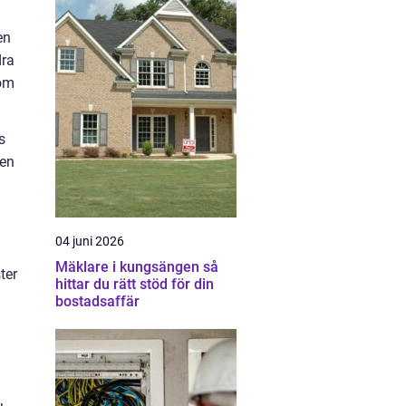
en
dra
som
s
nen
04 juni 2026
Mäklare i kungsängen så
ter
hittar du rätt stöd för din
bostadsaffär