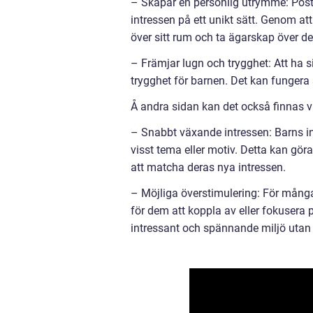
– Skapar en personlig utrymme: Poste
intressen på ett unikt sätt. Genom at
över sitt rum och ta ägarskap över de
– Främjar lugn och trygghet: Att ha 
trygghet för barnen. Det kan fungera 
Å andra sidan kan det också finnas 
– Snabbt växande intressen: Barns in
visst tema eller motiv. Detta kan gö
att matcha deras nya intressen.
– Möjliga överstimulering: För många
för dem att koppla av eller fokusera p
intressant och spännande miljö utan 