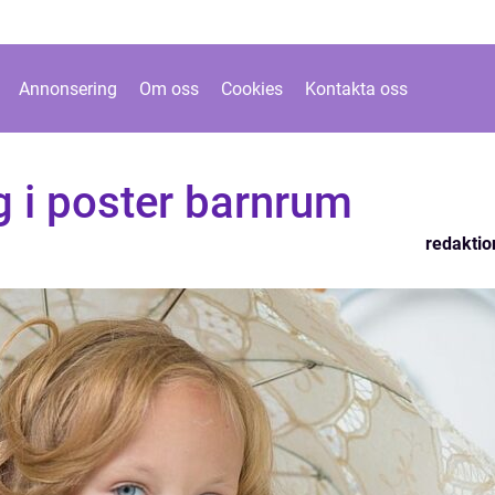
Annonsering
Om oss
Cookies
Kontakta oss
g i poster barnrum
redaktio