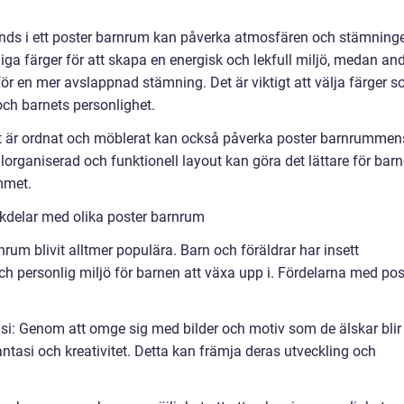
ds i ett poster barnrum kan påverka atmosfären och stämning
liga färger för att skapa en energisk och lekfull miljö, medan an
r en mer avslappnad stämning. Det är viktigt att välja färger 
ch barnets personlighet.
t är ordnat och möblerat kan också påverka poster barnrummen
organiserad och funktionell layout kan göra det lättare för bar
ummet.
kdelar med olika poster barnrum
rum blivit alltmer populära. Barn och föräldrar har insett
ch personlig miljö för barnen att växa upp i. Fördelarna med pos
tasi: Genom att omge sig med bilder och motiv som de älskar blir
ntasi och kreativitet. Detta kan främja deras utveckling och