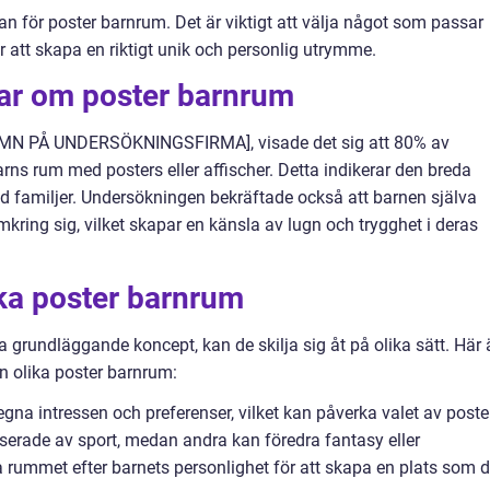
 för poster barnrum. Det är viktigt att välja något som passar
r att skapa en riktigt unik och personlig utrymme.
gar om poster barnrum
NAMN PÅ UNDERSÖKNINGSFIRMA], visade det sig att 80% av
arns rum med posters eller affischer. Detta indikerar den breda
d familjer. Undersökningen bekräftade också att barnen själva
mkring sig, vilket skapar en känsla av lugn och trygghet i deras
ika poster barnrum
grundläggande koncept, kan de skilja sig åt på olika sätt. Här 
n olika poster barnrum:
egna intressen och preferenser, vilket kan påverka valet av poste
sserade av sport, medan andra kan föredra fantasy eller
a rummet efter barnets personlighet för att skapa en plats som 