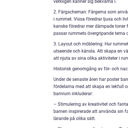
verkligen känner sig bekväma i.
2. Färgscheman: Färgerna som använ
i rummet. Vissa föredrar ljusa och liv
kanske föredrar mer dämpade toner fö
passar rummets övergripande tema o
3. Layout och möblering: Hur rumme
utseende och känsla. Att skapa en väl
att njuta av sina olika aktiviteter i r
Historisk genomgång av för- och nac
Under de senaste åren har poster barn
fördelarna med att skapa en lekfull o
barnrum inkluderar:
– Stimulering av kreativitet och fan
barnen inspirerade att använda sin fa
lärande på olika sätt.