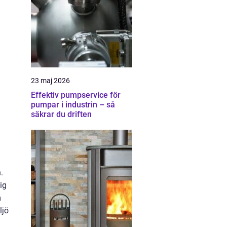
23 maj 2026
Effektiv pumpservice för
pumpar i industrin – så
säkrar du driften
.
ig
m
ljö