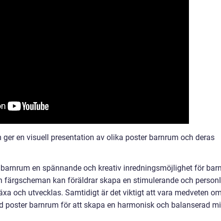
 ger en visuell presentation av olika poster barnrum och deras
barnrum en spännande och kreativ inredningsmöjlighet för barn
ch färgscheman kan föräldrar skapa en stimulerande och personl
äxa och utvecklas. Samtidigt är det viktigt att vara medveten o
 poster barnrum för att skapa en harmonisk och balanserad mi