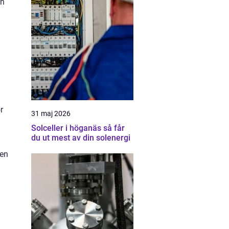
ch
r
31 maj 2026
Solceller i höganäs så får
du ut mest av din solenergi
 en