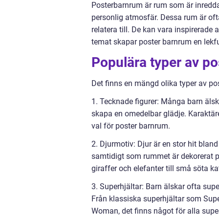
Posterbarnrum är rum som är inredda 
personlig atmosfär. Dessa rum är oft
relatera till. De kan vara inspirerade 
temat skapar poster barnrum en lekful
Populära typer av p
Det finns en mängd olika typer av pos
1. Tecknade figurer: Många barn älsk
skapa en omedelbar glädje. Karaktär
val för poster barnrum.
2. Djurmotiv: Djur är en stor hit blan
samtidigt som rummet är dekorerat på 
giraffer och elefanter till små söta k
3. Superhjältar: Barn älskar ofta supe
Från klassiska superhjältar som Sup
Woman, det finns något för alla supe