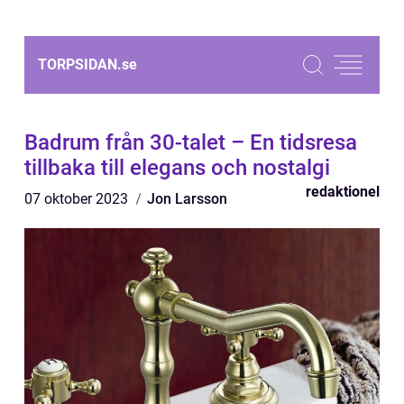
TORPSIDAN.
se
Badrum från 30-talet – En tidsresa
tillbaka till elegans och nostalgi
redaktionel
07 oktober 2023
Jon Larsson